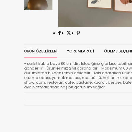
ÜRÜN ÖZELLIKLERI
YORUMLAR
(0)
ÖDEME SEÇENE
- sarkıt kablo boyu 80 cm'dir.; Istediğiniz gibi kısaltabili
gönderilir - Ürünlerimiz 2 yıl garantilidir - Maksimum 60 w
durumlarda bizden temin edilebilir -Askı aparatları ürüne d
oturma odası, yemek masası, masaüstü, hol, antre, korido
showroom, restoran, cafe, pastane, kuaför, berber, kafe, b
aydınlatmalarında hoş bir görünüm sağlar.