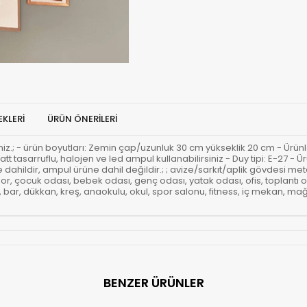
KLERI
ÜRÜN ÖNERILERI
rsiniz.; - ürün boyutları: Zemin çap/uzunluk 30 cm yükseklik 20 cm - Ürünl
att tasarruflu, halojen ve led ampul kullanabilirsiniz - Duy tipi: E-27 
ahildir, ampul ürüne dahil değildir.; ; avize/sarkıt/aplik gövdesi metal
r, çocuk odası, bebek odası, genç odası, yatak odası, ofis, toplantı 
ar, dükkan, kreş, anaokulu, okul, spor salonu, fitness, iç mekan, mağaz
BENZER ÜRÜNLER