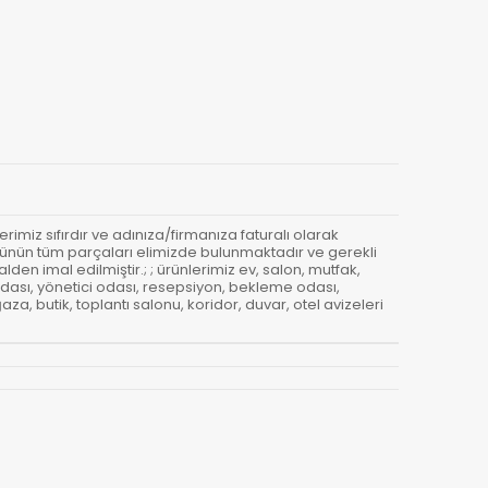
erimiz sıfırdır ve adınıza/firmanıza faturalı olarak
- Ürünün tüm parçaları elimizde bulunmaktadır ve gerekli
den imal edilmiştir.; ; ürünlerimiz ev, salon, mutfak,
odası, yönetici odası, resepsiyon, bekleme odası,
a, butik, toplantı salonu, koridor, duvar, otel avizeleri