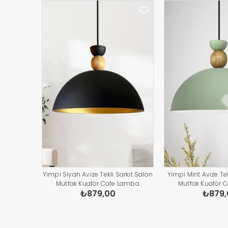
Yimpi Siyah Avize Tekli Sarkıt Salon
Yimpi Mint Avize Tek
Mutfak Kuaför Cafe Lamba
Mutfak Kuaför 
₺879,00
₺879,
Dekoratif Aydınlatma Pastane
Dekoratif Aydınl