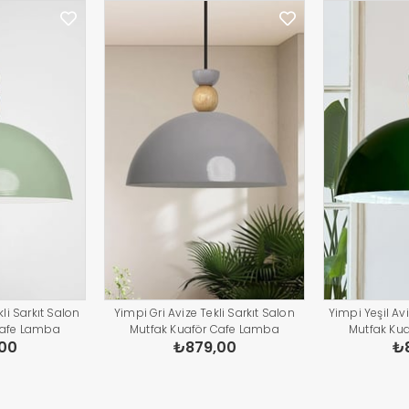
li Sarkıt Salon
Yimpi Gri Avize Tekli Sarkıt Salon
Yimpi Yeşil Avi
Cafe Lamba
Mutfak Kuaför Cafe Lamba
Mutfak Ku
00
₺879,00
₺
atma Pastane
Dekoratif Aydınlatma Pastane
Dekoratif A