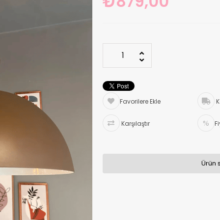
₺879,00
Favorilere Ekle
K
Karşılaştır
F
Ürün 