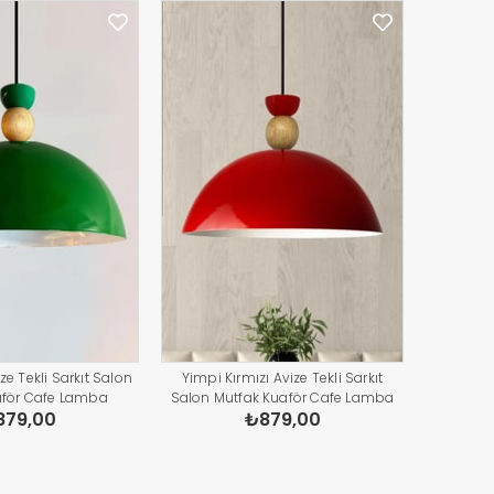
ze Tekli Sarkıt Salon
Yimpi Kırmızı Avize Tekli Sarkıt
aför Cafe Lamba
Salon Mutfak Kuaför Cafe Lamba
879,00
₺879,00
ydınlatma Pastane
Dekoratif Aydınlatma Pastane