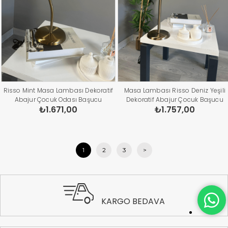
Risso Mint Masa Lambası Dekoratif
Masa Lambası Risso Deniz Yeşili
Abajur Çocuk Odası Başucu
Dekoratif Abajur Çocuk Başucu
₺1.671,00
₺1.757,00
Lambası Okuma Lambası
Lambası Okuma
1
2
3
>
KARGO BEDAVA