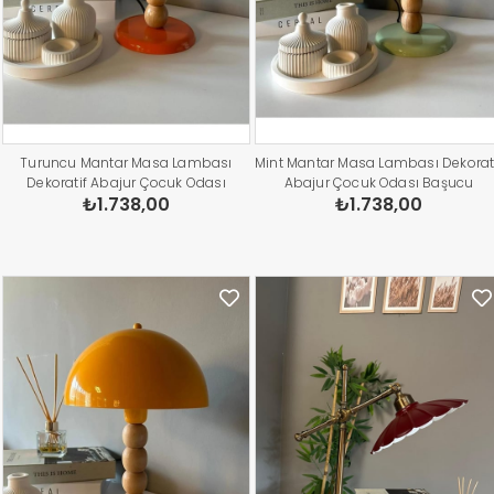
Turuncu Mantar Masa Lambası
Mint Mantar Masa Lambası Dekorat
Dekoratif Abajur Çocuk Odası
Abajur Çocuk Odası Başucu
₺1.738,00
₺1.738,00
Başucu Lambası Okuma Lambası
Lambası Okuma Lambası