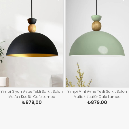
Yimpi Siyah Avize Tekli Sarkıt Salon
Yimpi Mint Avize Tekli Sarkıt Salon
Mutfak Kuaför Cafe Lamba
Mutfak Kuaför Cafe Lamba
₺879,00
₺879,00
Dekoratif Aydınlatma Pastane
Dekoratif Aydınlatma Pastane