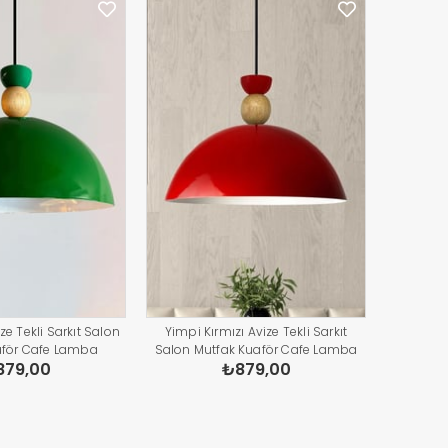
ze Tekli Sarkıt Salon
Yimpi Kırmızı Avize Tekli Sarkıt
aför Cafe Lamba
Salon Mutfak Kuaför Cafe Lamba
879,00
₺879,00
ydınlatma Pastane
Dekoratif Aydınlatma Pastane