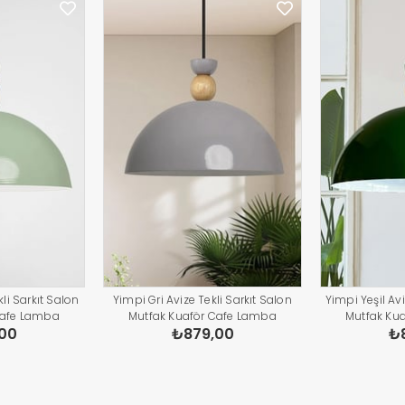
li Sarkıt Salon
Yimpi Gri Avize Tekli Sarkıt Salon
Yimpi Yeşil Avi
Cafe Lamba
Mutfak Kuaför Cafe Lamba
Mutfak Ku
00
₺879,00
₺
atma Pastane
Dekoratif Aydınlatma Pastane
Dekoratif A