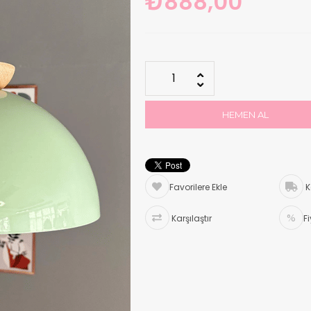
₺888,00
Favorilere Ekle
K
Karşılaştır
F