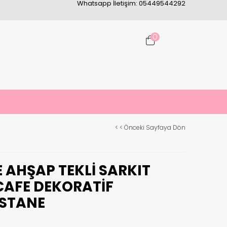
Whatsapp İletişim: 05449544292
0
< < Önceki Sayfaya Dön
E AHŞAP TEKLI SARKIT
CAFE DEKORATIF
STANE