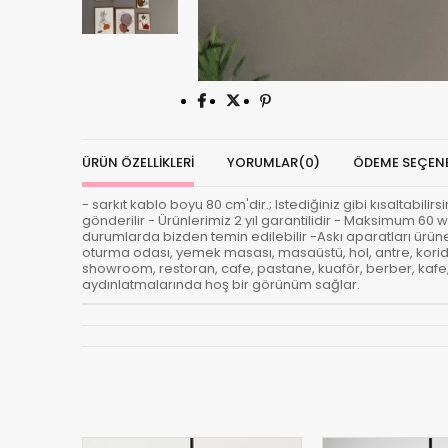
ÜRÜN ÖZELLIKLERI
YORUMLAR
(0)
ÖDEME SEÇENE
- sarkıt kablo boyu 80 cm'dir.; Istediğiniz gibi kısaltabili
gönderilir - Ürünlerimiz 2 yıl garantilidir - Maksimum 60 w
durumlarda bizden temin edilebilir -Askı aparatları ürüne d
oturma odası, yemek masası, masaüstü, hol, antre, korido
showroom, restoran, cafe, pastane, kuaför, berber, kafe, b
aydınlatmalarında hoş bir görünüm sağlar.