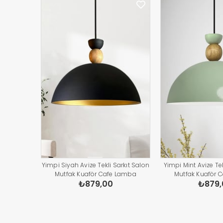
Yimpi Siyah Avize Tekli Sarkıt Salon
Yimpi Mint Avize Tek
Mutfak Kuaför Cafe Lamba
Mutfak Kuaför 
₺879,00
₺879,
Dekoratif Aydınlatma Pastane
Dekoratif Aydınl