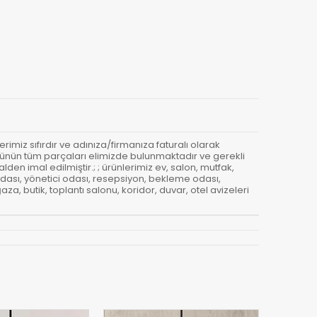
erimiz sıfırdır ve adınıza/firmanıza faturalı olarak
- Ürünün tüm parçaları elimizde bulunmaktadır ve gerekli
den imal edilmiştir.; ; ürünlerimiz ev, salon, mutfak,
odası, yönetici odası, resepsiyon, bekleme odası,
a, butik, toplantı salonu, koridor, duvar, otel avizeleri