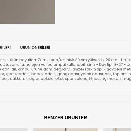
KLERI
ÜRÜN ÖNERILERI
rsiniz.; - ürün boyutları: Zemin çap/uzunluk 30 cm yükseklik 20 cm - Ürünl
att tasarruflu, halojen ve led ampul kullanabilirsiniz - Duy tipi: E-27 
ahildir, ampul ürüne dahil değildir.; ; avize/sarkıt/aplik gövdesi metal
r, çocuk odası, bebek odası, genç odası, yatak odası, ofis, toplantı 
ar, dükkan, kreş, anaokulu, okul, spor salonu, fitness, iç mekan, mağaz
BENZER ÜRÜNLER