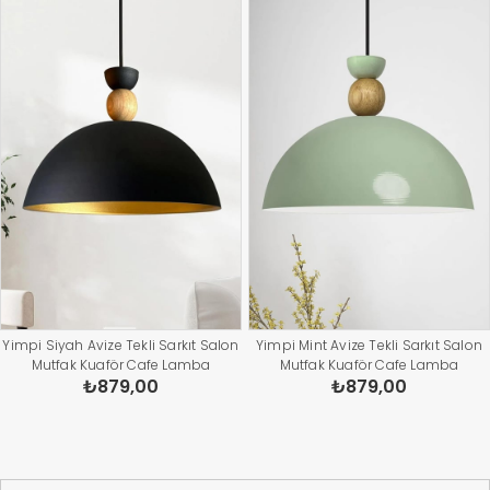
Yimpi Siyah Avize Tekli Sarkıt Salon
Yimpi Mint Avize Tekli Sarkıt Salon
Mutfak Kuaför Cafe Lamba
Mutfak Kuaför Cafe Lamba
₺879,00
₺879,00
Dekoratif Aydınlatma Pastane
Dekoratif Aydınlatma Pastane