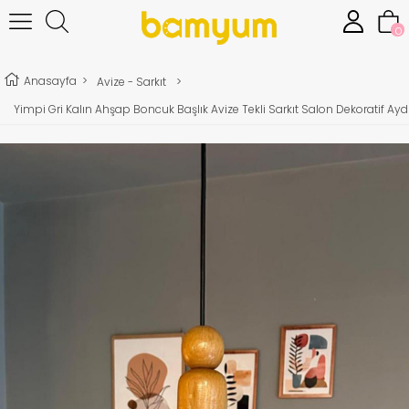
0
Anasayfa
>
Avize - Sarkıt
>
Yimpi Gri Kalın Ahşap Boncuk Başlık Avize Tekli Sarkıt Salon Dekoratif A