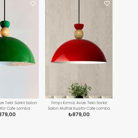
ze Tekli Sarkıt Salon
Yimpi Kırmızı Avize Tekli Sarkıt
aför Cafe Lamba
Salon Mutfak Kuaför Cafe Lamba
879,00
₺879,00
ydınlatma Pastane
Dekoratif Aydınlatma Pastane