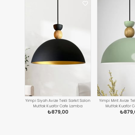
Yimpi Siyah Avize Tekli Sarkıt Salon
Yimpi Mint Avize Tek
Mutfak Kuaför Cafe Lamba
Mutfak Kuaför 
₺879,00
₺879,
Dekoratif Aydınlatma Pastane
Dekoratif Aydınl