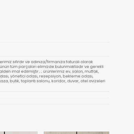
erimiz sıfırdır ve adınıza/firmanıza faturalı olarak
- Ürünün tüm parçaları elimizde bulunmaktadır ve gerekli
den imal edilmiştir.; ; ürünlerimiz ev, salon, mutfak,
odası, yönetici odası, resepsiyon, bekleme odası,
a, butik, toplantı salonu, koridor, duvar, otel avizeleri