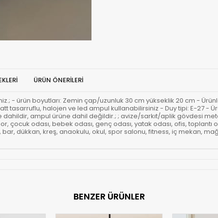
KLERI
ÜRÜN ÖNERILERI
rsiniz.; - ürün boyutları: Zemin çap/uzunluk 30 cm yükseklik 20 cm - Ürünl
att tasarruflu, halojen ve led ampul kullanabilirsiniz - Duy tipi: E-27 
ahildir, ampul ürüne dahil değildir.; ; avize/sarkıt/aplik gövdesi metal
r, çocuk odası, bebek odası, genç odası, yatak odası, ofis, toplantı 
ar, dükkan, kreş, anaokulu, okul, spor salonu, fitness, iç mekan, mağaz
BENZER ÜRÜNLER