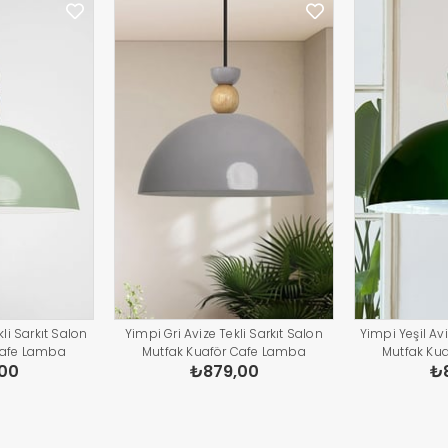
li Sarkıt Salon
Yimpi Gri Avize Tekli Sarkıt Salon
Yimpi Yeşil Avi
Cafe Lamba
Mutfak Kuaför Cafe Lamba
Mutfak Ku
00
₺879,00
₺
atma Pastane
Dekoratif Aydınlatma Pastane
Dekoratif A