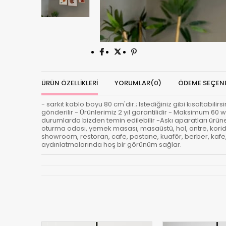
ÜRÜN ÖZELLIKLERI
YORUMLAR
(0)
ÖDEME SEÇENE
- sarkıt kablo boyu 80 cm'dir.; Istediğiniz gibi kısaltabili
gönderilir - Ürünlerimiz 2 yıl garantilidir - Maksimum 60 w
durumlarda bizden temin edilebilir -Askı aparatları ürüne d
oturma odası, yemek masası, masaüstü, hol, antre, korido
showroom, restoran, cafe, pastane, kuaför, berber, kafe, b
aydınlatmalarında hoş bir görünüm sağlar.