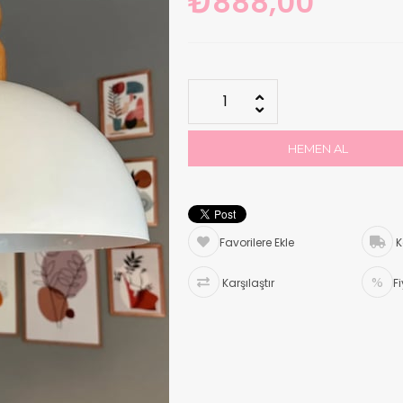
₺888,00
Favorilere Ekle
K
Karşılaştır
F