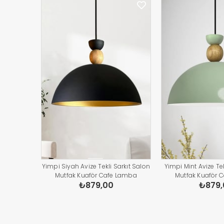
Yimpi Siyah Avize Tekli Sarkıt Salon
Yimpi Mint Avize Tek
Mutfak Kuaför Cafe Lamba
Mutfak Kuaför 
₺879,00
₺879,
Dekoratif Aydınlatma Pastane
Dekoratif Aydınl