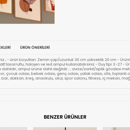
KLERI
ÜRÜN ÖNERILERI
rsiniz.; - ürün boyutları: Zemin çap/uzunluk 30 cm yükseklik 20 cm - Ürünl
att tasarruflu, halojen ve led ampul kullanabilirsiniz - Duy tipi: E-27 
ahildir, ampul ürüne dahil değildir.; ; avize/sarkıt/aplik gövdesi metal
r, çocuk odası, bebek odası, genç odası, yatak odası, ofis, toplantı 
ar, dükkan, kreş, anaokulu, okul, spor salonu, fitness, iç mekan, mağaz
BENZER ÜRÜNLER