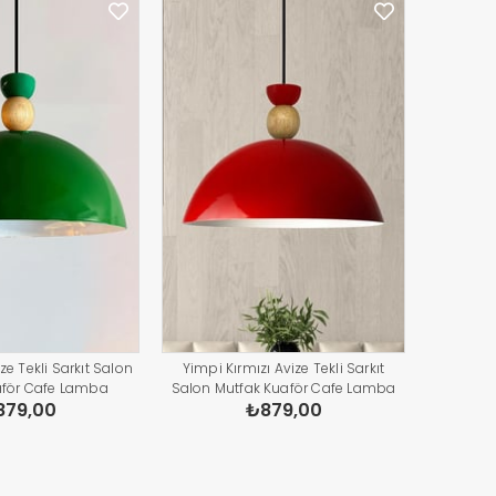
ze Tekli Sarkıt Salon
Yimpi Kırmızı Avize Tekli Sarkıt
aför Cafe Lamba
Salon Mutfak Kuaför Cafe Lamba
879,00
₺879,00
ydınlatma Pastane
Dekoratif Aydınlatma Pastane