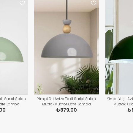
li Sarkıt Salon
Yimpi Gri Avize Tekli Sarkıt Salon
Yimpi Yeşil Avi
Cafe Lamba
Mutfak Kuaför Cafe Lamba
Mutfak Ku
00
₺879,00
₺
atma Pastane
Dekoratif Aydınlatma Pastane
Dekoratif A