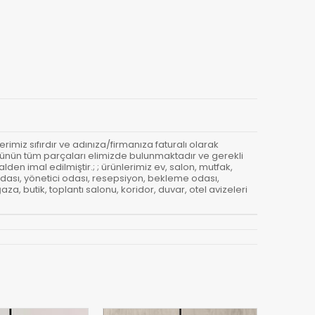
erimiz sıfırdır ve adınıza/firmanıza faturalı olarak
- Ürünün tüm parçaları elimizde bulunmaktadır ve gerekli
den imal edilmiştir.; ; ürünlerimiz ev, salon, mutfak,
odası, yönetici odası, resepsiyon, bekleme odası,
a, butik, toplantı salonu, koridor, duvar, otel avizeleri