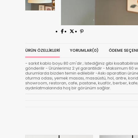
ÜRÜN ÖZELLIKLERI
YORUMLAR
(0)
ÖDEME SEÇENE
- sarkıt kablo boyu 80 cm'dir.; Istediğiniz gibi kısaltabili
gönderilir - Ürünlerimiz 2 yıl garantilidir - Maksimum 60 w
durumlarda bizden temin edilebilir -Askı aparatları ürüne d
oturma odası, yemek masası, masaüstü, hol, antre, korido
showroom, restoran, cafe, pastane, kuaför, berber, kafe, b
aydınlatmalarında hoş bir görünüm sağlar.