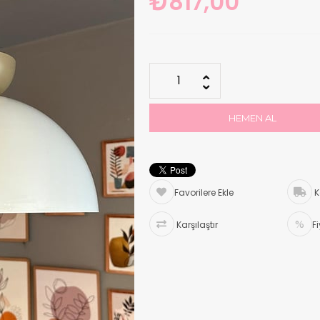
₺817,00
Favorilere Ekle
K
Karşılaştır
F