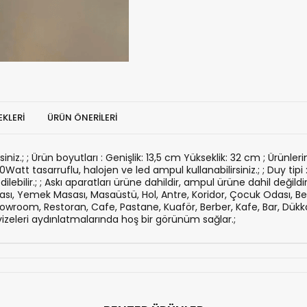
KLERI
ÜRÜN ÖNERILERI
rsiniz.; ; Ürün boyutları : Genişlik: 13,5 cm Yükseklik: 32 cm ; Ürünler
m 60Watt tasarruflu, halojen ve led ampul kullanabilirsiniz.; ; Duy ti
bilir.; ; Askı aparatları ürüne dahildir, ampul ürüne dahil değildi
Odası, Yemek Masası, Masaüstü, Hol, Antre, Koridor, Çocuk Odası, B
room, Restoran, Cafe, Pastane, Kuaför, Berber, Kafe, Bar, Dükkan,
izeleri aydınlatmalarında hoş bir görünüm sağlar.;