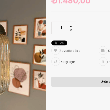
₺1.480,00
Favorilere Ekle
K
Karşılaştır
F
Ürün 