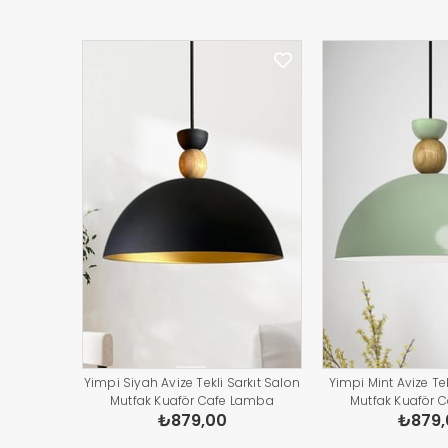
Yimpi Siyah Avize Tekli Sarkıt Salon
Yimpi Mint Avize Tek
Mutfak Kuaför Cafe Lamba
Mutfak Kuaför 
₺879,00
₺879,
Dekoratif Aydınlatma Pastane
Dekoratif Aydınl