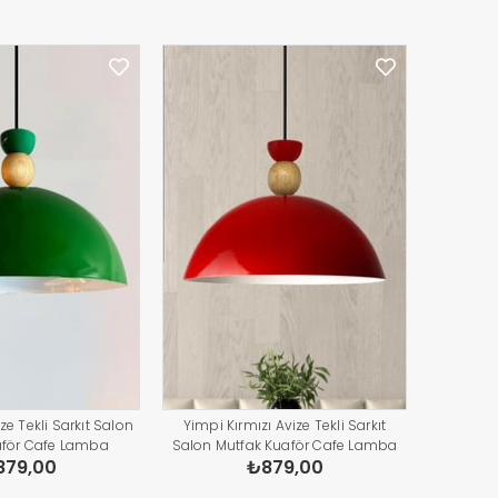
ze Tekli Sarkıt Salon
Yimpi Kırmızı Avize Tekli Sarkıt
aför Cafe Lamba
Salon Mutfak Kuaför Cafe Lamba
879,00
₺879,00
ydınlatma Pastane
Dekoratif Aydınlatma Pastane