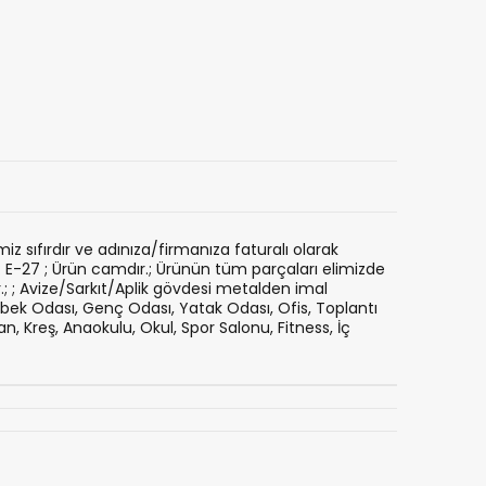
imiz sıfırdır ve adınıza/firmanıza faturalı olarak
pi : E-27 ; Ürün camdır.; Ürünün tüm parçaları elimizde
r.; ; Avize/Sarkıt/Aplik gövdesi metalden imal
ebek Odası, Genç Odası, Yatak Odası, Ofis, Toplantı
 Kreş, Anaokulu, Okul, Spor Salonu, Fitness, İç