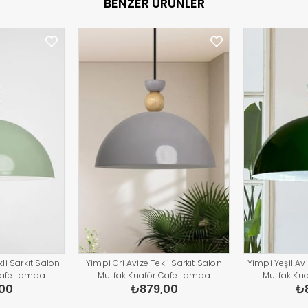
BENZER ÜRÜNLER
li Sarkıt Salon
Yimpi Gri Avize Tekli Sarkıt Salon
Yimpi Yeşil Avi
Cafe Lamba
Mutfak Kuaför Cafe Lamba
Mutfak Ku
00
₺879,00
₺
atma Pastane
Dekoratif Aydınlatma Pastane
Dekoratif A