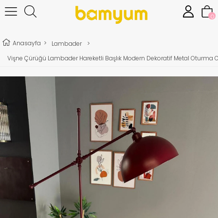
0
Anasayfa
>
Lambader
>
Vişne Çürüğü Lambader Hareketli Başlık Modern Dekoratif Metal Oturma