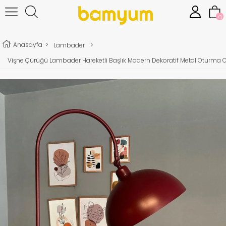
0
Anasayfa
>
Lambader
>
Vişne Çürüğü Lambader Hareketli Başlık Modern Dekoratif Metal Oturma