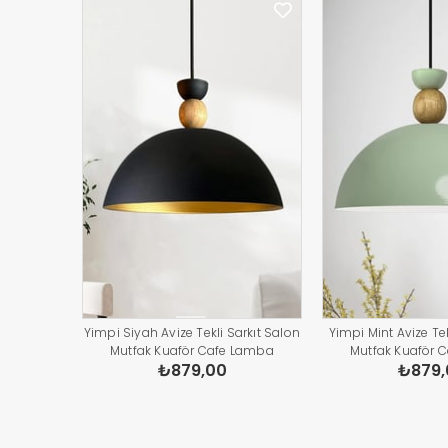
Yimpi Siyah Avize Tekli Sarkıt Salon
Yimpi Mint Avize Tek
Mutfak Kuaför Cafe Lamba
Mutfak Kuaför 
₺879,00
₺879,
Dekoratif Aydınlatma Pastane
Dekoratif Aydınl