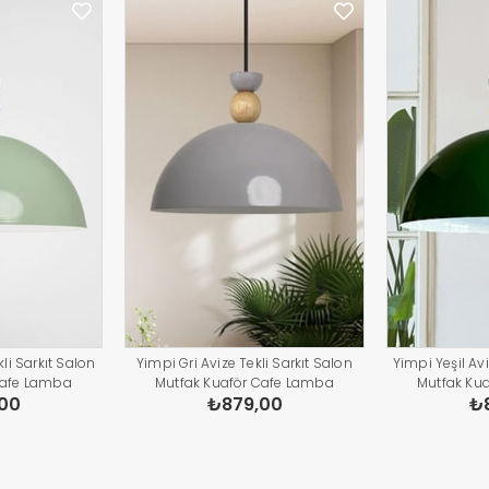
li Sarkıt Salon
Yimpi Gri Avize Tekli Sarkıt Salon
Yimpi Yeşil Avi
Cafe Lamba
Mutfak Kuaför Cafe Lamba
Mutfak Ku
00
₺879,00
₺
atma Pastane
Dekoratif Aydınlatma Pastane
Dekoratif A