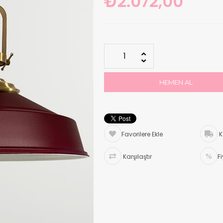
₺2.072,00
Favorilere Ekle
K
Karşılaştır
F