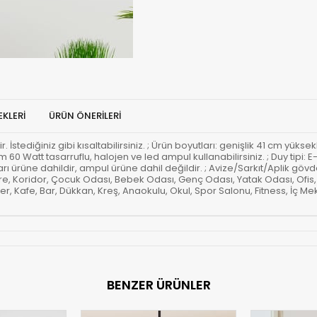
KLERI
ÜRÜN ÖNERILERI
İstediğiniz gibi kısaltabilirsiniz. ; Ürün boyutları: genişlik 41 cm yüksek
mum 60 Watt tasarruflu, halojen ve led ampul kullanabilirsiniz. ; Duy tip
rı ürüne dahildir, ampul ürüne dahil değildir. ; Avize/Sarkıt/Aplik gövde
e, Koridor, Çocuk Odası, Bebek Odası, Genç Odası, Yatak Odası, Ofis,
 Kafe, Bar, Dükkan, Kreş, Anaokulu, Okul, Spor Salonu, Fitness, İç Mek
BENZER ÜRÜNLER