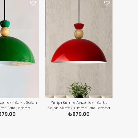
ze Tekli Sarkıt Salon
Yimpi Kırmızı Avize Tekli Sarkıt
aför Cafe Lamba
Salon Mutfak Kuaför Cafe Lamba
879,00
₺879,00
ydınlatma Pastane
Dekoratif Aydınlatma Pastane