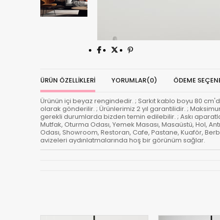
ÜRÜN ÖZELLIKLERI
YORUMLAR
(0)
ÖDEME SEÇENE
Ürünün içi beyaz rengindedir. ; Sarkıt kablo boyu 80 cm'dir. 
olarak gönderilir. ; Ürünlerimiz 2 yıl garantilidir. ; Maksi
gerekli durumlarda bizden temin edilebilir. ; Askı aparatla
Mutfak, Oturma Odası, Yemek Masası, Masaüstü, Hol, Antr
Odası, Showroom, Restoran, Cafe, Pastane, Kuaför, Berber,
avizeleri aydınlatmalarında hoş bir görünüm sağlar.