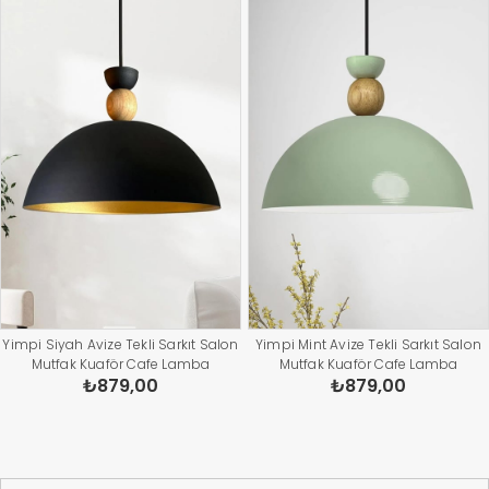
Yimpi Siyah Avize Tekli Sarkıt Salon
Yimpi Mint Avize Tekli Sarkıt Salon
Mutfak Kuaför Cafe Lamba
Mutfak Kuaför Cafe Lamba
₺879,00
₺879,00
Dekoratif Aydınlatma Pastane
Dekoratif Aydınlatma Pastane