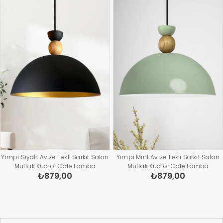
Yimpi Siyah Avize Tekli Sarkıt Salon
Yimpi Mint Avize Tekli Sarkıt Salon
Mutfak Kuaför Cafe Lamba
Mutfak Kuaför Cafe Lamba
₺879,00
₺879,00
Dekoratif Aydınlatma Pastane
Dekoratif Aydınlatma Pastane