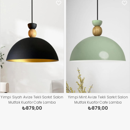
Yimpi Siyah Avize Tekli Sarkıt Salon
Yimpi Mint Avize Tekli Sarkıt Salon
Mutfak Kuaför Cafe Lamba
Mutfak Kuaför Cafe Lamba
₺879,00
₺879,00
Dekoratif Aydınlatma Pastane
Dekoratif Aydınlatma Pastane