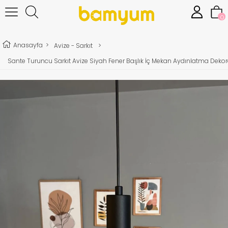
0
Anasayfa
>
Avize - Sarkıt
>
Sante Turuncu Sarkıt Avize Siyah Fener Başlık İç Mekan Aydınlatma Dekora