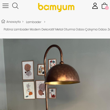
0
Anasayfa
>
Lambader
>
Patina Lambader Modern Dekoratif Metal Oturma Odası Çalışma Odası 