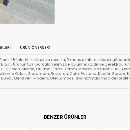
KLERI
ÜRÜN ÖNERILERI
 ; Ürünlerimiz sıfırdır ve adınıza/firmanıza faturalı olarak gönderilir.;
 tipi:E-27. ; Ürünün tüm parçaları elimizde bulunmaktadır ve gerekli duru
miz Ev, Salon, Mutfak, Oturma Odası, Yemek Masası, Masaüstü, Hol, Ant
 Bekleme Odası, Showroom, Restoran, Cafe, Pastane, Kuaför, Berber, Ka
or, Duvar, Merdiven, Modern, Otel Lambası aydınlatmalarında dekoratif 
BENZER ÜRÜNLER