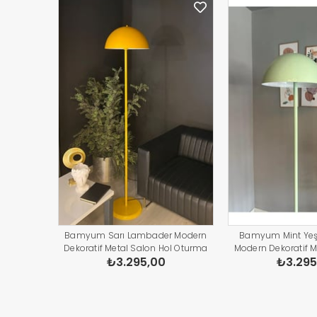
Bamyum Sarı Lambader Modern
Bamyum Mint Yeş
Dekoratif Metal Salon Hol Oturma
Modern Dekoratif M
₺3.295,00
₺3.295
Odası Çalışma Odası Zemin
Oturma Odası Ça
Lambası
Zemin L