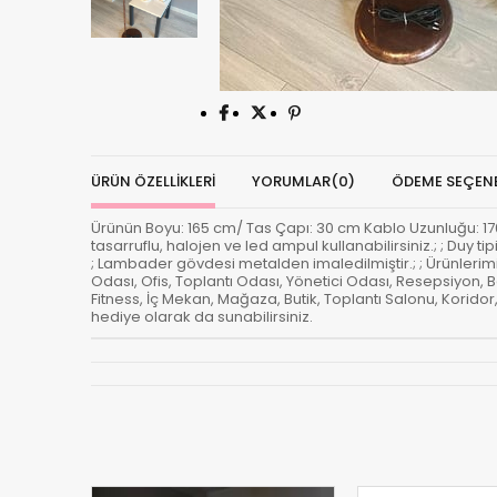
ÜRÜN ÖZELLIKLERI
YORUMLAR
(0)
ÖDEME SEÇENE
Ürünün Boyu: 165 cm/ Tas Çapı: 30 cm Kablo Uzunluğu: 170 cm
tasarruflu, halojen ve led ampul kullanabilirsiniz.; ; Duy
; Lambader gövdesi metalden imaledilmiştir.; ; Ürünleri
Odası, Ofis, Toplantı Odası, Yönetici Odası, Resepsiyon,
Fitness, İç Mekan, Mağaza, Butik, Toplantı Salonu, Korid
hediye olarak da sunabilirsiniz.