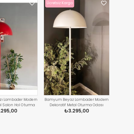
Ücretsiz Kargo
zı Lambader Modern
Bamyum Beyaz Lambader Modern
al Salon Hol Oturma
Dekoratif Metal Oturma Odası
.295,00
₺3.295,00
şma Odası Zemin
Çalışma Odası Zemin Lambası 170
ambası
Cm Kablo