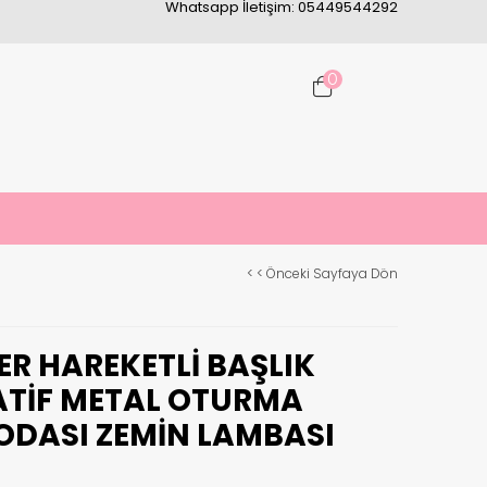
Whatsapp İletişim: 05449544292
0
< < Önceki Sayfaya Dön
R HAREKETLI BAŞLIK
TIF METAL OTURMA
ODASI ZEMIN LAMBASI