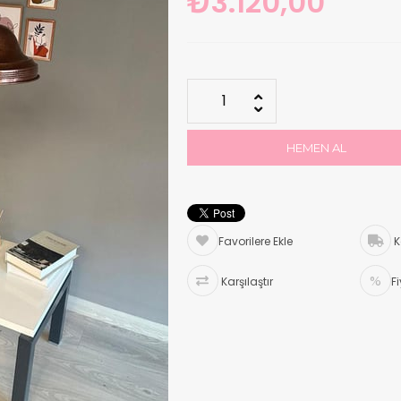
₺3.120,00
Favorilere Ekle
K
Karşılaştır
F