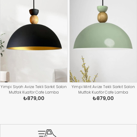
Yimpi Siyah Avize Tekli Sarkıt Salon
Yimpi Mint Avize Tekli Sarkıt Salon
Mutfak Kuaför Cafe Lamba
Mutfak Kuaför Cafe Lamba
₺879,00
₺879,00
Dekoratif Aydınlatma Pastane
Dekoratif Aydınlatma Pastane