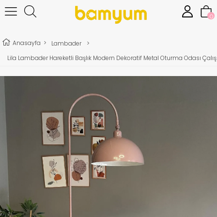
0
Anasayfa
>
Lambader
>
Lila Lambader Hareketli Başlık Modern Dekoratif Metal Oturma Odası Ça