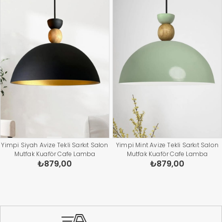
Yimpi Siyah Avize Tekli Sarkıt Salon
Yimpi Mint Avize Tekli Sarkıt Salon
Mutfak Kuaför Cafe Lamba
Mutfak Kuaför Cafe Lamba
₺879,00
₺879,00
Dekoratif Aydınlatma Pastane
Dekoratif Aydınlatma Pastane