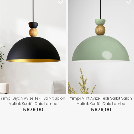
Yimpi Siyah Avize Tekli Sarkıt Salon
Yimpi Mint Avize Tekli Sarkıt Salon
Mutfak Kuaför Cafe Lamba
Mutfak Kuaför Cafe Lamba
₺879,00
₺879,00
Dekoratif Aydınlatma Pastane
Dekoratif Aydınlatma Pastane