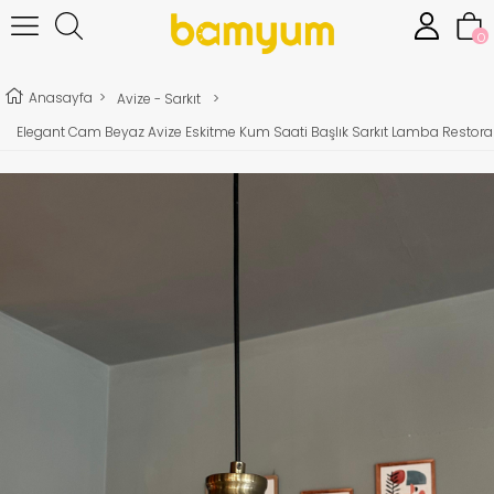
0
Anasayfa
>
Avize - Sarkıt
>
Elegant Cam Beyaz Avize Eskitme Kum Saati Başlık Sarkıt Lamba Restor