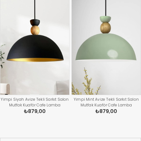
Yimpi Siyah Avize Tekli Sarkıt Salon
Yimpi Mint Avize Tekli Sarkıt Salon
Mutfak Kuaför Cafe Lamba
Mutfak Kuaför Cafe Lamba
₺879,00
₺879,00
Dekoratif Aydınlatma Pastane
Dekoratif Aydınlatma Pastane