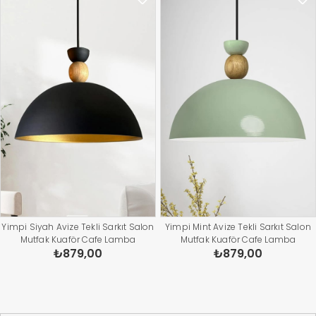
Yimpi Siyah Avize Tekli Sarkıt Salon
Yimpi Mint Avize Tekli Sarkıt Salon
Mutfak Kuaför Cafe Lamba
Mutfak Kuaför Cafe Lamba
₺879,00
₺879,00
Dekoratif Aydınlatma Pastane
Dekoratif Aydınlatma Pastane