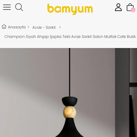
0
Anasayfa
>
Avize - Sarkıt
>
Champion Siyah Ahşap Şapka Tekli Avize Sarkıt Salon Mutfak Cafe Butik