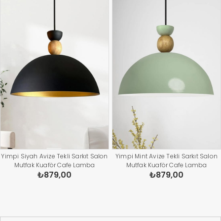
Yimpi Siyah Avize Tekli Sarkıt Salon
Yimpi Mint Avize Tekli Sarkıt Salon
Mutfak Kuaför Cafe Lamba
Mutfak Kuaför Cafe Lamba
₺879,00
₺879,00
Dekoratif Aydınlatma Pastane
Dekoratif Aydınlatma Pastane