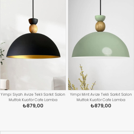
Yimpi Siyah Avize Tekli Sarkıt Salon
Yimpi Mint Avize Tekli Sarkıt Salon
Mutfak Kuaför Cafe Lamba
Mutfak Kuaför Cafe Lamba
₺879,00
₺879,00
Dekoratif Aydınlatma Pastane
Dekoratif Aydınlatma Pastane