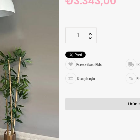
₺3.343,00
Favorilere Ekle
K
Karşılaştır
F
Ürün 