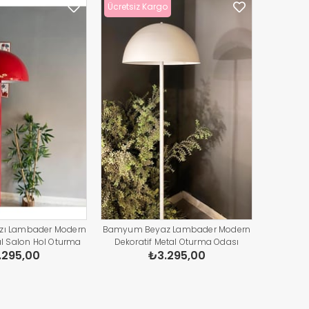
Ücretsiz Kargo
zı Lambader Modern
Bamyum Beyaz Lambader Modern
al Salon Hol Oturma
Dekoratif Metal Oturma Odası
.295,00
₺3.295,00
şma Odası Zemin
Çalışma Odası Zemin Lambası 170
ambası
Cm Kablo