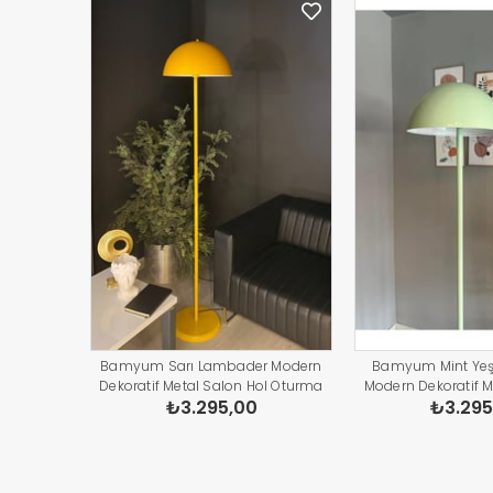
Bamyum Sarı Lambader Modern
Bamyum Mint Yeş
Dekoratif Metal Salon Hol Oturma
Modern Dekoratif M
₺3.295,00
₺3.295
Odası Çalışma Odası Zemin
Oturma Odası Ça
Lambası
Zemin L