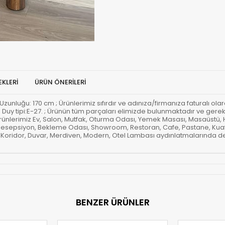
KLERI
ÜRÜN ÖNERILERI
luğu: 170 cm ; Ürünlerimiz sıfırdır ve adınıza/firmanıza faturalı olarak
. ; Duy tipi:E-27. ; Ürünün tüm parçaları elimizde bulunmaktadır ve ger
Ürünlerimiz Ev, Salon, Mutfak, Oturma Odası, Yemek Masası, Masaüstü,
, Resepsiyon, Bekleme Odası, Showroom, Restoran, Cafe, Pastane, Kuafö
u, Koridor, Duvar, Merdiven, Modern, Otel Lambası aydınlatmalarında de
BENZER ÜRÜNLER