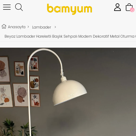
0
Anasayfa
>
Lambader
>
Beyaz Lambader Hareketli Başlık Sehpalı Modern Dekoratif Metal Oturma