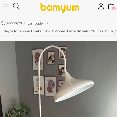
0
Anasayfa
>
Lambader
>
Beyaz Lambader Hareketli Başlık Modern Dekoratif Metal Oturma Odası Ç