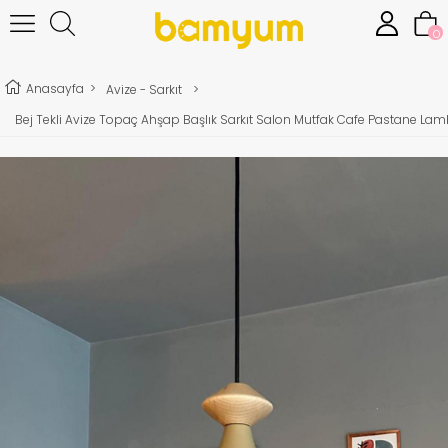
0
Anasayfa
>
Avize - Sarkıt
>
Bej Tekli Avize Topaç Ahşap Başlık Sarkıt Salon Mutfak Cafe Pastane L