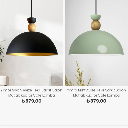
Yimpi Siyah Avize Tekli Sarkıt Salon
Yimpi Mint Avize Tekli Sarkıt Salon
Mutfak Kuaför Cafe Lamba
Mutfak Kuaför Cafe Lamba
₺879,00
₺879,00
Dekoratif Aydınlatma Pastane
Dekoratif Aydınlatma Pastane