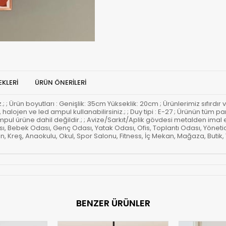
KLERI
ÜRÜN ÖNERILERI
z.; ; Ürün boyutları : Genişlik: 35cm Yükseklik: 20cm ; Ürünlerimiz sıfırdır 
u, halojen ve led ampul kullanabilirsiniz.; ; Duy tipi : E-27 ; Ürünün tü
 ampul ürüne dahil değildir.; ; Avize/Sarkıt/Aplik gövdesi metalden imal e
sı, Bebek Odası, Genç Odası, Yatak Odası, Ofis, Toplantı Odası, Yön
n, Kreş, Anaokulu, Okul, Spor Salonu, Fitness, İç Mekan, Mağaza, Butik,
BENZER ÜRÜNLER