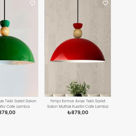
ze Tekli Sarkıt Salon
Yimpi Kırmızı Avize Tekli Sarkıt
aför Cafe Lamba
Salon Mutfak Kuaför Cafe Lamba
879,00
₺879,00
ydınlatma Pastane
Dekoratif Aydınlatma Pastane