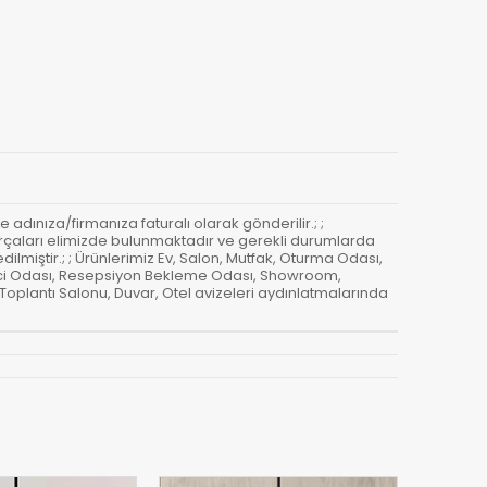
ve adınıza/firmanıza faturalı olarak gönderilir.; ;
m parçaları elimizde bulunmaktadır ve gerekli durumlarda
dilmiştir.; ; Ürünlerimiz Ev, Salon, Mutfak, Oturma Odası,
etici Odası, Resepsiyon Bekleme Odası, Showroom,
 Toplantı Salonu, Duvar, Otel avizeleri aydınlatmalarında