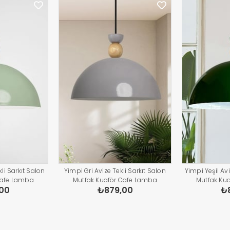
li Sarkıt Salon
Yimpi Gri Avize Tekli Sarkıt Salon
Yimpi Yeşil Avi
Cafe Lamba
Mutfak Kuaför Cafe Lamba
Mutfak Ku
00
₺879,00
₺
atma Pastane
Dekoratif Aydınlatma Pastane
Dekoratif A