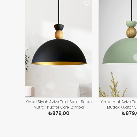
Yimpi Siyah Avize Tekli Sarkıt Salon
Yimpi Mint Avize Tek
Mutfak Kuaför Cafe Lamba
Mutfak Kuaför 
₺879,00
₺879,
Dekoratif Aydınlatma Pastane
Dekoratif Aydınl