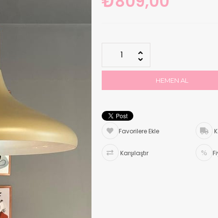
₺809,00
Favorilere Ekle
K
Karşılaştır
F