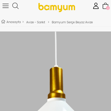
0
Anasayfa
>
Avize - Sarkıt
>
Bamyum Serçe Beyaz Avize