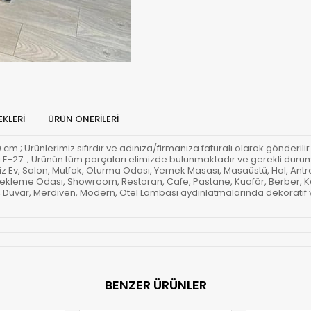
KLERI
ÜRÜN ÖNERILERI
 ; Ürünlerimiz sıfırdır ve adınıza/firmanıza faturalı olarak gönderilir.; 
 tipi:E-27. ; Ürünün tüm parçaları elimizde bulunmaktadır ve gerekli duru
miz Ev, Salon, Mutfak, Oturma Odası, Yemek Masası, Masaüstü, Hol, Ant
 Bekleme Odası, Showroom, Restoran, Cafe, Pastane, Kuaför, Berber, Ka
or, Duvar, Merdiven, Modern, Otel Lambası aydınlatmalarında dekoratif 
BENZER ÜRÜNLER