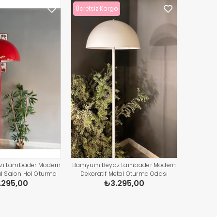
Ücretsiz Kargo
zı Lambader Modern
Bamyum Beyaz Lambader Modern
al Salon Hol Oturma
Dekoratif Metal Oturma Odası
.295,00
₺3.295,00
şma Odası Zemin
Çalışma Odası Zemin Lambası 170
ambası
Cm Kablo