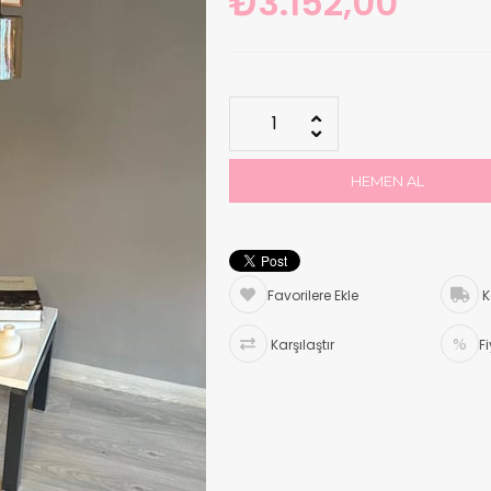
₺3.152,00
Favorilere Ekle
K
Karşılaştır
F