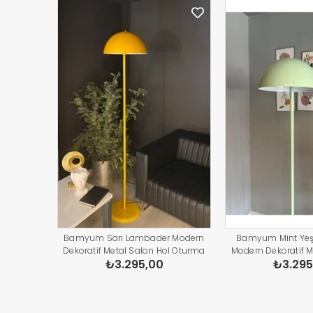
Bamyum Sarı Lambader Modern
Bamyum Mint Yeş
Dekoratif Metal Salon Hol Oturma
Modern Dekoratif M
₺3.295,00
₺3.295
Odası Çalışma Odası Zemin
Oturma Odası Ça
Lambası
Zemin L