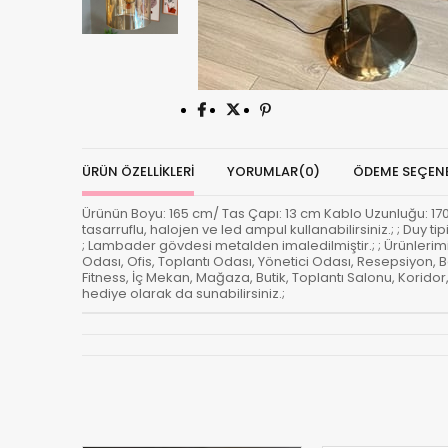
ÜRÜN ÖZELLIKLERI
YORUMLAR
(0)
ÖDEME SEÇENE
Ürünün Boyu: 165 cm/ Tas Çapı: 13 cm Kablo Uzunluğu: 170 cm
tasarruflu, halojen ve led ampul kullanabilirsiniz.; ; Duy
; Lambader gövdesi metalden imaledilmiştir.; ; Ürünleri
Odası, Ofis, Toplantı Odası, Yönetici Odası, Resepsiyon,
Fitness, İç Mekan, Mağaza, Butik, Toplantı Salonu, Korid
hediye olarak da sunabilirsiniz.;