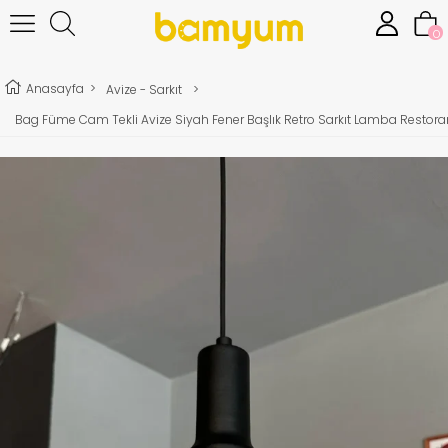
0
Anasayfa
>
Avize - Sarkıt
>
Bag Füme Cam Tekli Avize Siyah Fener Başlık Retro Sarkıt Lamba Restor