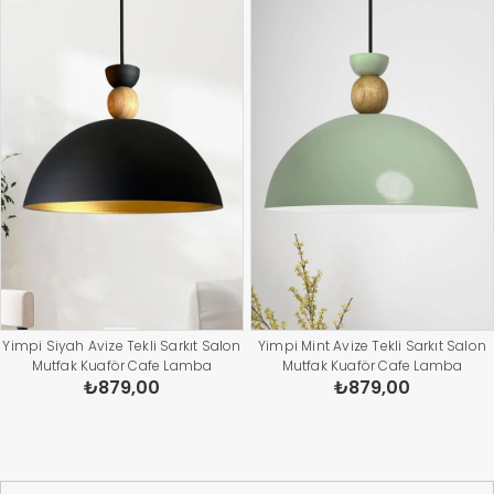
Yimpi Siyah Avize Tekli Sarkıt Salon
Yimpi Mint Avize Tekli Sarkıt Salon
Mutfak Kuaför Cafe Lamba
Mutfak Kuaför Cafe Lamba
₺879,00
₺879,00
Dekoratif Aydınlatma Pastane
Dekoratif Aydınlatma Pastane