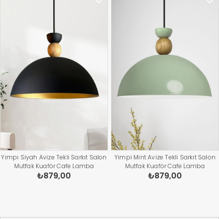
Yimpi Siyah Avize Tekli Sarkıt Salon
Yimpi Mint Avize Tekli Sarkıt Salon
Mutfak Kuaför Cafe Lamba
Mutfak Kuaför Cafe Lamba
₺879,00
₺879,00
Dekoratif Aydınlatma Pastane
Dekoratif Aydınlatma Pastane