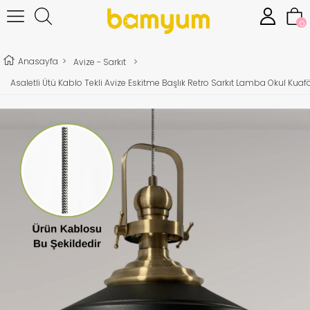
0
Anasayfa
>
Avize - Sarkıt
>
Asaletli Ütü Kablo Tekli Avize Eskitme Başlık Retro Sarkıt Lamba Okul Kuafö