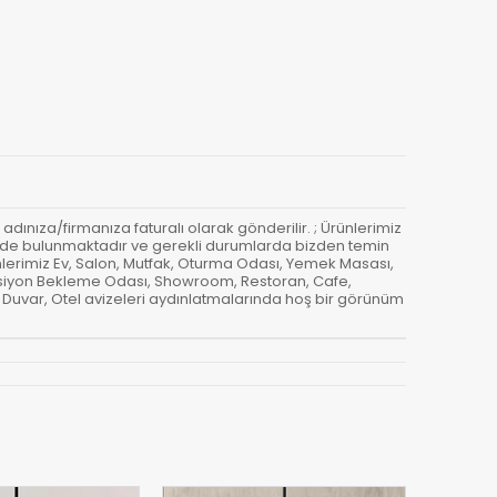
ve adınıza/firmanıza faturalı olarak gönderilir. ; Ürünlerimiz
elimizde bulunmaktadır ve gerekli durumlarda bizden temin
Ürünlerimiz Ev, Salon, Mutfak, Oturma Odası, Yemek Masası,
epsiyon Bekleme Odası, Showroom, Restoran, Cafe,
u, Duvar, Otel avizeleri aydınlatmalarında hoş bir görünüm