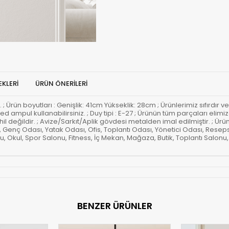
KLERI
ÜRÜN ÖNERILERI
z. ; Ürün boyutları : Genişlik: 41cm Yükseklik: 28cm ; Ürünlerimiz sıfırdır 
e led ampul kullanabilirsiniz. ; Duy tipi : E-27 ; Ürünün tüm parçaları 
ahil değildir. ; Avize/Sarkıt/Aplik gövdesi metalden imal edilmiştir. ; 
, Genç Odası, Yatak Odası, Ofis, Toplantı Odası, Yönetici Odası, Res
u, Okul, Spor Salonu, Fitness, İç Mekan, Mağaza, Butik, Toplantı Salon
BENZER ÜRÜNLER