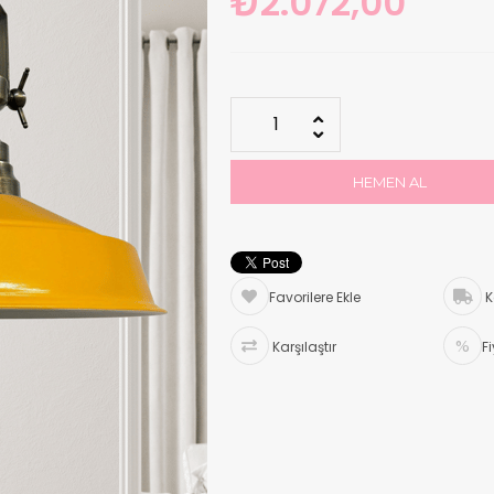
₺2.072,00
Favorilere Ekle
K
Karşılaştır
F