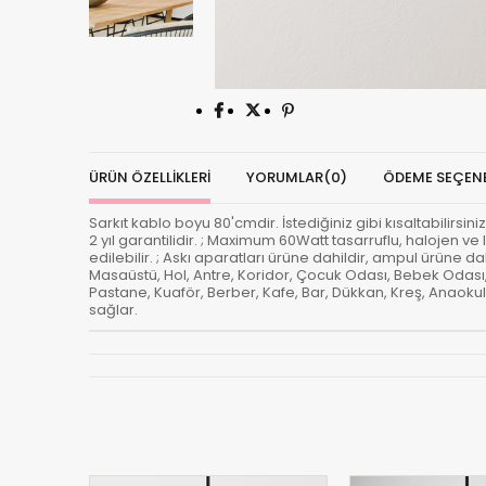
ÜRÜN ÖZELLIKLERI
YORUMLAR
(0)
ÖDEME SEÇENE
Sarkıt kablo boyu 80'cmdir. İstediğiniz gibi kısaltabilirsini
2 yıl garantilidir. ; Maximum 60Watt tasarruflu, halojen v
edilebilir. ; Askı aparatları ürüne dahildir, ampul ürüne d
Masaüstü, Hol, Antre, Koridor, Çocuk Odası, Bebek Odası
Pastane, Kuaför, Berber, Kafe, Bar, Dükkan, Kreş, Anaokul
sağlar.