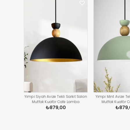
Yimpi Siyah Avize Tekli Sarkıt Salon
Yimpi Mint Avize Tek
Mutfak Kuaför Cafe Lamba
Mutfak Kuaför 
₺879,00
₺879,
Dekoratif Aydınlatma Pastane
Dekoratif Aydınl