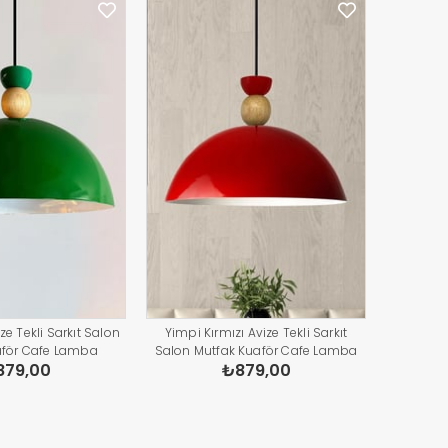
ze Tekli Sarkıt Salon
Yimpi Kırmızı Avize Tekli Sarkıt
aför Cafe Lamba
Salon Mutfak Kuaför Cafe Lamba
879,00
₺879,00
ydınlatma Pastane
Dekoratif Aydınlatma Pastane