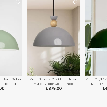
li Sarkıt Salon
Yimpi Gri Avize Tekli Sarkıt Salon
Yimpi Yeşil Avi
Cafe Lamba
Mutfak Kuaför Cafe Lamba
Mutfak Ku
00
₺879,00
₺
atma Pastane
Dekoratif Aydınlatma Pastane
Dekoratif A