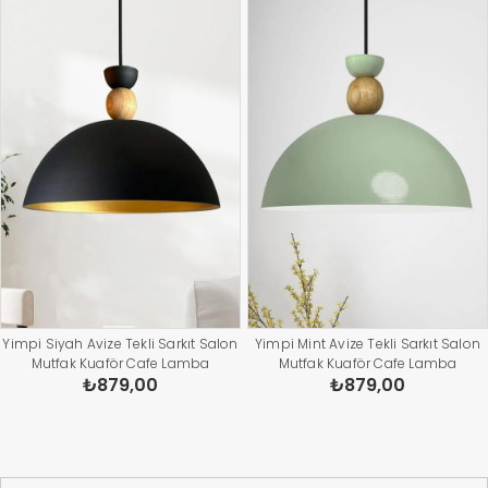
Yimpi Siyah Avize Tekli Sarkıt Salon
Yimpi Mint Avize Tekli Sarkıt Salon
Mutfak Kuaför Cafe Lamba
Mutfak Kuaför Cafe Lamba
₺879,00
₺879,00
Dekoratif Aydınlatma Pastane
Dekoratif Aydınlatma Pastane