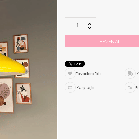
Favorilere Ekle
K
Karşılaştır
F