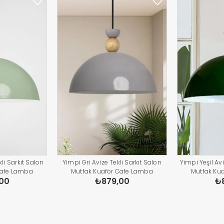
li Sarkıt Salon
Yimpi Gri Avize Tekli Sarkıt Salon
Yimpi Yeşil Avi
Cafe Lamba
Mutfak Kuaför Cafe Lamba
Mutfak Ku
00
₺879,00
₺
atma Pastane
Dekoratif Aydınlatma Pastane
Dekoratif A