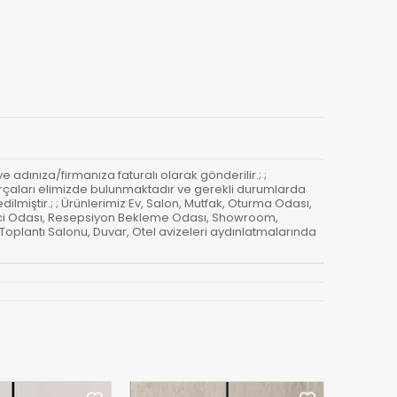
 ve adınıza/firmanıza faturalı olarak gönderilir.; ;
m parçaları elimizde bulunmaktadır ve gerekli durumlarda
dilmiştir.; ; Ürünlerimiz Ev, Salon, Mutfak, Oturma Odası,
etici Odası, Resepsiyon Bekleme Odası, Showroom,
 Toplantı Salonu, Duvar, Otel avizeleri aydınlatmalarında