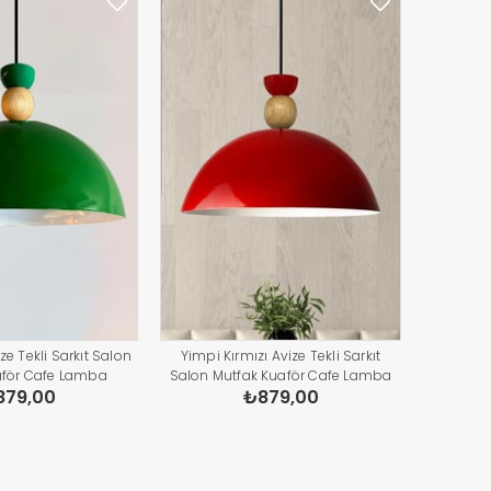
ze Tekli Sarkıt Salon
Yimpi Kırmızı Avize Tekli Sarkıt
aför Cafe Lamba
Salon Mutfak Kuaför Cafe Lamba
879,00
₺879,00
ydınlatma Pastane
Dekoratif Aydınlatma Pastane