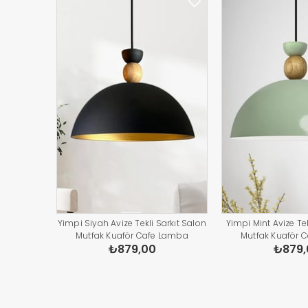
Yimpi Siyah Avize Tekli Sarkıt Salon
Yimpi Mint Avize Tek
Mutfak Kuaför Cafe Lamba
Mutfak Kuaför 
₺879,00
₺879,
Dekoratif Aydınlatma Pastane
Dekoratif Aydınl