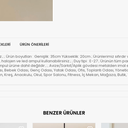
KLERI
ÜRÜN ÖNERILERI
iz.; ; Ürün boyutları : Genişlik: 35cm Yükseklik: 20cm ; Ürünlerimiz sıfırdır
u, halojen ve led ampul kullanabilirsiniz.; ; Duy tipi : E-27 ; Ürünün tü
 ampul ürüne dahil değildir.; ; Avize/Sarkıt/Aplik gövdesi metalden imal e
sı, Bebek Odası, Genç Odası, Yatak Odası, Ofis, Toplantı Odası, Yön
n, Kreş, Anaokulu, Okul, Spor Salonu, Fitness, İç Mekan, Mağaza, Butik,
BENZER ÜRÜNLER