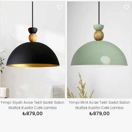
Yimpi Siyah Avize Tekli Sarkıt Salon
Yimpi Mint Avize Tekli Sarkıt Salon
Mutfak Kuaför Cafe Lamba
Mutfak Kuaför Cafe Lamba
₺879,00
₺879,00
Dekoratif Aydınlatma Pastane
Dekoratif Aydınlatma Pastane