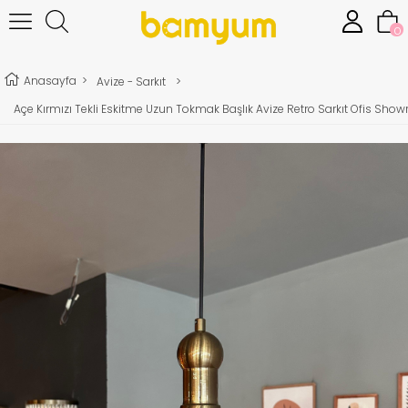
0
Anasayfa
>
Avize - Sarkıt
>
Açe Kırmızı Tekli Eskitme Uzun Tokmak Başlık Avize Retro Sarkıt Ofis Sho