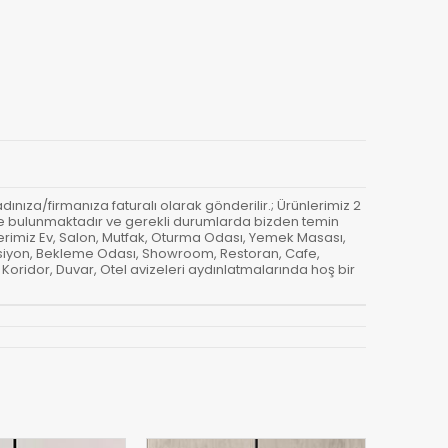
e adınıza/firmanıza faturalı olarak gönderilir.; Ürünlerimiz 2
mizde bulunmaktadır ve gerekli durumlarda bizden temin
ünlerimiz Ev, Salon, Mutfak, Oturma Odası, Yemek Masası,
epsiyon, Bekleme Odası, Showroom, Restoran, Cafe,
 Koridor, Duvar, Otel avizeleri aydınlatmalarında hoş bir