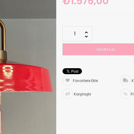
₺1.576,00
Favorilere Ekle
K
Karşılaştır
F