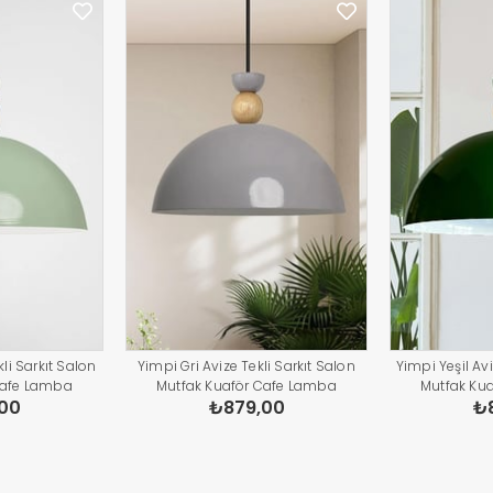
li Sarkıt Salon
Yimpi Gri Avize Tekli Sarkıt Salon
Yimpi Yeşil Avi
Cafe Lamba
Mutfak Kuaför Cafe Lamba
Mutfak Ku
00
₺879,00
₺
atma Pastane
Dekoratif Aydınlatma Pastane
Dekoratif A