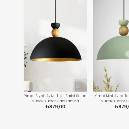
Yimpi Siyah Avize Tekli Sarkıt Salon
Yimpi Mint Avize Tek
Mutfak Kuaför Cafe Lamba
Mutfak Kuaför 
₺879,00
₺879,
Dekoratif Aydınlatma Pastane
Dekoratif Aydınl