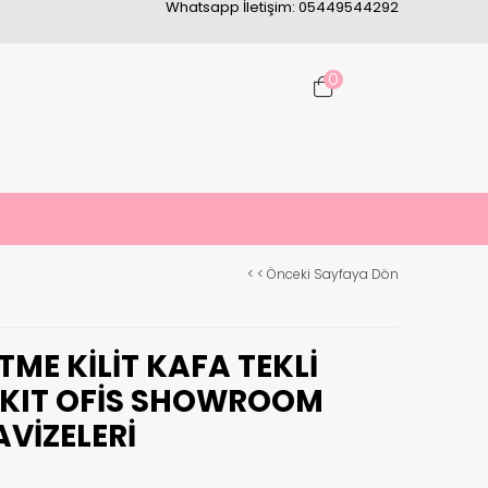
Whatsapp İletişim: 05449544292
0
< < Önceki Sayfaya Dön
TME KILIT KAFA TEKLI
RKIT OFIS SHOWROOM
VIZELERI