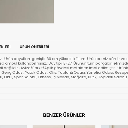
KLERI
ÜRÜN ÖNERILERI
niz.; Ürün boyutları: genişlik 39 cm yükseklik 11 cm; Ürünlerimiz sıfırdır v
 led ampul kullanabilirsiniz.; Duy tipi: E-27; Ürünün tüm parçaları eli
ahil değildir.; Avize/Sarkıt/Aplik gövdesi metalden imal edilmiştir.; Ür
, Genç Odası, Yatak Odası, Ofis, Toplantı Odası, Yönetici Odası, Res
, Okul, Spor Salonu, Fitness, İç Mekan, Mağaza, Butik, Toplantı Salonu,
BENZER ÜRÜNLER