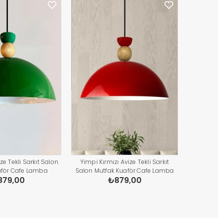
ze Tekli Sarkıt Salon
Yimpi Kırmızı Avize Tekli Sarkıt
aför Cafe Lamba
Salon Mutfak Kuaför Cafe Lamba
879,00
₺879,00
ydınlatma Pastane
Dekoratif Aydınlatma Pastane