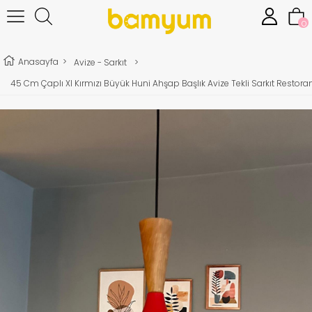
0
Anasayfa
>
Avize - Sarkıt
>
45 Cm Çaplı Xl Kırmızı Büyük Huni Ahşap Başlık Avize Tekli Sarkıt Restor