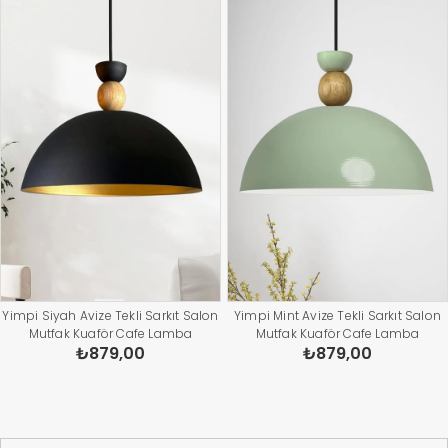
Yimpi Siyah Avize Tekli Sarkıt Salon
Yimpi Mint Avize Tekli Sarkıt Salon
Mutfak Kuaför Cafe Lamba
Mutfak Kuaför Cafe Lamba
₺879,00
₺879,00
Dekoratif Aydınlatma Pastane
Dekoratif Aydınlatma Pastane