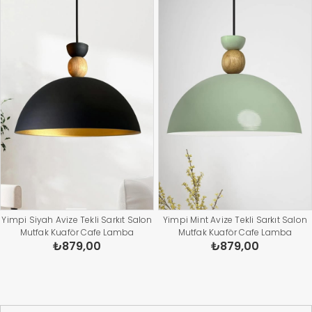
Yimpi Siyah Avize Tekli Sarkıt Salon
Yimpi Mint Avize Tekli Sarkıt Salon
Mutfak Kuaför Cafe Lamba
Mutfak Kuaför Cafe Lamba
₺879,00
₺879,00
Dekoratif Aydınlatma Pastane
Dekoratif Aydınlatma Pastane