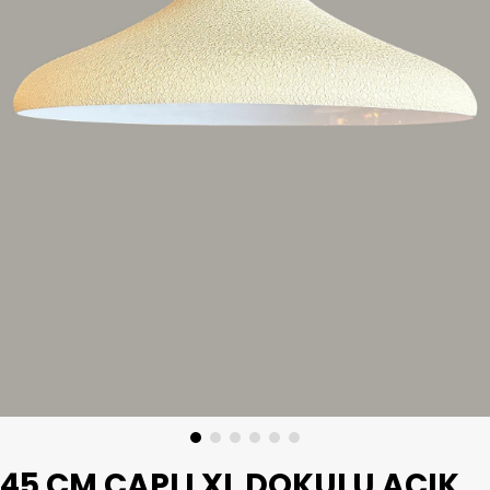
45 CM ÇAPLI XL DOKULU AÇIK