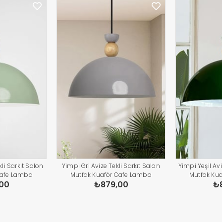
li Sarkıt Salon
Yimpi Gri Avize Tekli Sarkıt Salon
Yimpi Yeşil Avi
Cafe Lamba
Mutfak Kuaför Cafe Lamba
Mutfak Ku
00
₺879,00
₺
atma Pastane
Dekoratif Aydınlatma Pastane
Dekoratif A