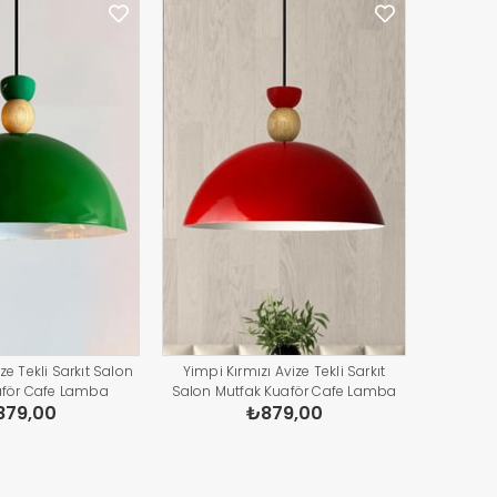
ze Tekli Sarkıt Salon
Yimpi Kırmızı Avize Tekli Sarkıt
aför Cafe Lamba
Salon Mutfak Kuaför Cafe Lamba
879,00
₺879,00
ydınlatma Pastane
Dekoratif Aydınlatma Pastane