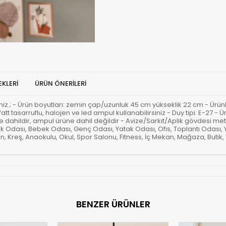
KLERI
ÜRÜN ÖNERILERI
rsiniz.; - Ürün boyutları: zemin çap/uzunluk 45 cm yükseklik 22 cm - Ürünl
Watt tasarruflu, halojen ve led ampul kullanabilirsiniz - Duy tipi: E-27
 dahildir, ampul ürüne dahil değildir - Avize/Sarkıt/Aplik gövdesi meta
 Odası, Bebek Odası, Genç Odası, Yatak Odası, Ofis, Toplantı Odası
, Kreş, Anaokulu, Okul, Spor Salonu, Fitness, İç Mekan, Mağaza, Butik, 
BENZER ÜRÜNLER