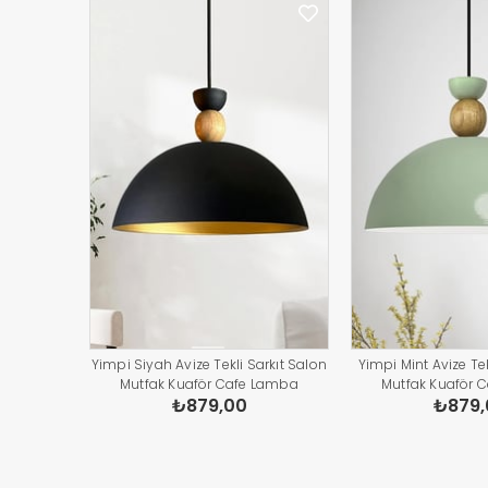
Yimpi Siyah Avize Tekli Sarkıt Salon
Yimpi Mint Avize Tek
Mutfak Kuaför Cafe Lamba
Mutfak Kuaför 
₺879,00
₺879,
Dekoratif Aydınlatma Pastane
Dekoratif Aydınl