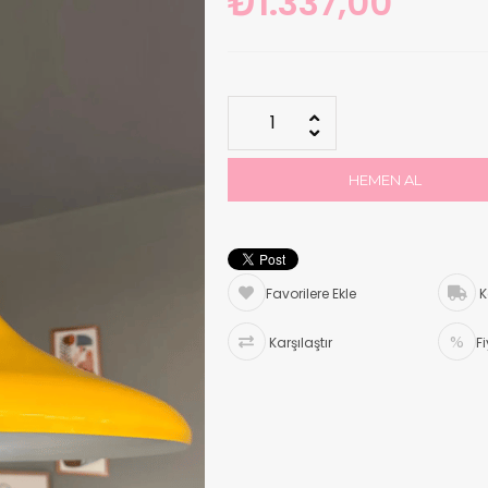
₺1.337,00
Favorilere Ekle
K
Karşılaştır
F