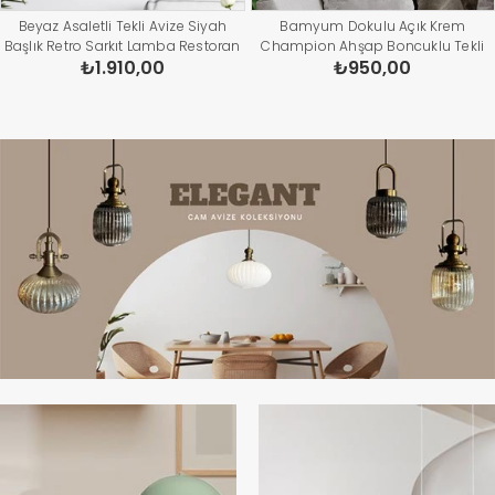
Beyaz Asaletli Tekli Avize Siyah
Bamyum Dokulu Açık Krem
Başlık Retro Sarkıt Lamba Restoran
Champion Ahşap Boncuklu Tekli
₺1.910,00
₺950,00
Cafe Salon Avizeleri
Avize Sarkıt Salon Mutfak Cafe Butik
Lamba Aydınlatma Avizeler